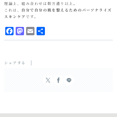
理論上、組み合わせは数万通り以上。
これは、
自分で自分の肌を整えるためのパーソナライズ
スキンケア
です。
F
M
E
共
a
a
m
有
c
s
a
e
t
il
b
o
シェアする
o
d
o
o
k
n